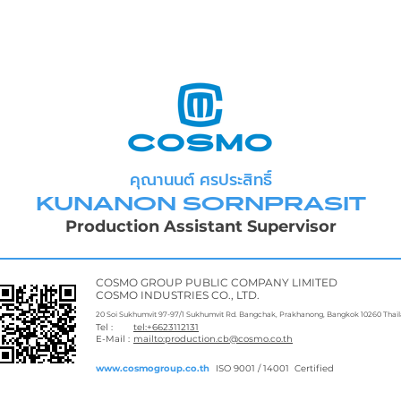
คุณานนต์ ศรประสิทธิ์
KUNANON SORNPRASIT
Production Assistant Supervisor
COSMO GROUP PUBLIC COMPANY LIMITED
COSMO INDUSTRIES CO., LTD.
20 Soi Sukhumvit 97-97/1 Sukhumvit Rd. Bangchak, Prakhanong, Bangkok 10260 Thai
Tel :
tel:+6623112131
E-Mail :
mailto:production.cb@cosmo.co.th
www.cosmogroup.co.th
ISO 9001 / 14001 Certified