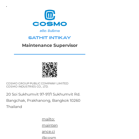
สถิต อินธิกาย
SATHIT INTIKAY
Maintenance Supervisor
COSMO GROUP PUBLIC COMPANY LIMITED
COSMO INDUSTRIES CO., LTD.
20 Soi Sukhumvit 97-97/1 Sukhumvit Rd.
Bangchak, Prakhanong, Bangkok 10260
Thailand
mailto:
mainten
ance.ci
@cosm