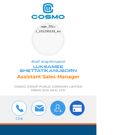
ลักษมี เชษฐาติกานุสรณ์
LUKSAMEE
SHETTATIKANUSORN
Assistant Sales Manager
COSMO GROUP PUBLIC COMPANY LIMITED
PRIME BOX MFG. LTD.
7216