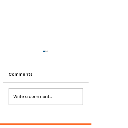
Comments
COSMO GROUP
รางวัลเกียรติยศ 
Write a comment...
Installs Solar
ประกอบกิจการที่ธ
Rooftop System to
รักษาระบบมาตรฐ
Advance
แรงงานไทยต่อเนื่อง
Sustainable Energy